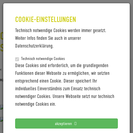
COOKIE-EINSTELLUNGEN
Technisch notwendige Cookies werden immer gesetzt.
CW25_82A2625_TOBIAS-
Weiter Infos finden Sie auch in unserer
SEIDEL_PAUPAU-MEDIA
Datenschutzerklärung.
Technisch notwendige Cookies
Diese Cookies sind erforderlich, um die grundlegenden
‹ Zurück zu
CW25_82A2625_Tobias-Seidel_PauPau-Media
Funktionen dieser Webseite zu ermöglichen, wir setzten
März 31, 2025
Gabi Jung
—
No Comments
entsprechend einen Cookie. Dieser speichert Ihr
individuelles Einverständnis zum Einsatz technisch
notwendiger Cookies. Unsere Webseite setzt nur technisch
CW25_82A2625_Tobias-Seidel_PauPau-Media
notwendige Cookies ein.
akzeptieren