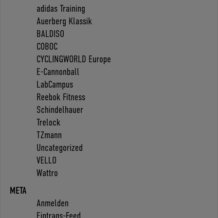
adidas Training
Auerberg Klassik
BALDISO
COBOC
CYCLINGWORLD Europe
E-Cannonball
LabCampus
Reebok Fitness
Schindelhauer
Trelock
TZmann
Uncategorized
VELLO
Wattro
META
Anmelden
Eintrags-Feed