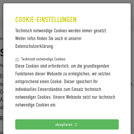
COOKIE-EINSTELLUNGEN
Home
2020
Februar
Technisch notwendige Cookies werden immer gesetzt.
Weiter Infos finden Sie auch in unserer
Archiv für den Monat:
Februar 2020
Datenschutzerklärung.
STILSICHER AUF TOUREN
Technisch notwendige Cookies
Februar 27, 2020
Diese Cookies sind erforderlich, um die grundlegenden
Gabi Jung
—
No Comments
Funktionen dieser Webseite zu ermöglichen, wir setzten
Entdeckungslustige kommen mit dem neuen Coboc TEN Merano
entsprechend einen Cookie. Dieser speichert Ihr
sowohl im urbanen Terrain als auch in weiter Flur auf ihre Kosten.
individuelles Einverständnis zum Einsatz technisch
Coboc-typisch versteckt der neue Trekking-Allrounder seinen E-
notwendiger Cookies. Unsere Webseite setzt nur technisch
Antrieb geschickt und brilliert mit einer reise- und
notwendige Cookies ein.
alltagsfreundlichen Ausstattung, die auch optisch einiges
…
Read more ›
akzeptieren
Coboc
E-Bike
Fahrrad
Heidelberg
Merano
Pedelec
Getagged mit: