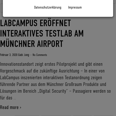
Datenschutzerklärung
Impressum
Reise
Trekking
LABCAMPUS ERÖFFNET
INTERAKTIVES TESTLAB AM
MÜNCHNER AIRPORT
Februar 3, 2020
Gabi Jung
—
No Comments
Innovationsstandort zeigt erstes Pilotprojekt und gibt einen
Vorgeschmack auf die zukünftige Ausrichtung – In einer von
LabCampus inszenierten interaktiven Testanordnung zeigen
führende Partner aus dem Münchner Großraum Produkte und
Lösungen im Bereich „Digital Security“ – Passagiere werden so
für das
…
Read more ›