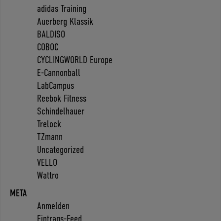
adidas Training
Auerberg Klassik
BALDISO
COBOC
CYCLINGWORLD Europe
E-Cannonball
LabCampus
Reebok Fitness
Schindelhauer
Trelock
TZmann
Uncategorized
VELLO
Wattro
META
Anmelden
Eintrags-Feed