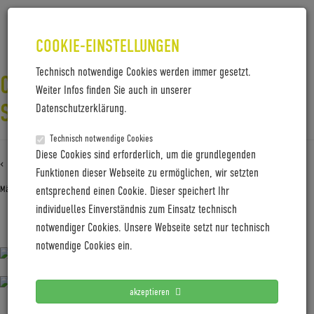
COOKIE-EINSTELLUNGEN
Technisch notwendige Cookies werden immer gesetzt.
CW25_82A1958_TOBIAS-
Weiter Infos finden Sie auch in unserer
SEIDEL_PAUPAU-MEDIA
Datenschutzerklärung.
Technisch notwendige Cookies
Diese Cookies sind erforderlich, um die grundlegenden
‹ Zurück zu
CW25_82A1958_Tobias-Seidel_PauPau-Media
Funktionen dieser Webseite zu ermöglichen, wir setzten
März 31, 2025
Gabi Jung
—
No Comments
entsprechend einen Cookie. Dieser speichert Ihr
individuelles Einverständnis zum Einsatz technisch
notwendiger Cookies. Unsere Webseite setzt nur technisch
CW25_82A1958_Tobias-Seidel_PauPau-Media
notwendige Cookies ein.
akzeptieren