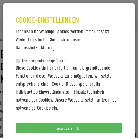
COOKIE-EINSTELLUNGEN
Home
2018
Februar
Technisch notwendige Cookies werden immer gesetzt.
Weiter Infos finden Sie auch in unserer
Archiv für den Monat:
Februar 2018
Datenschutzerklärung.
EIN REISERAD IM KOFFERFORMAT –
Technisch notwendige Cookies
DAS SELBSTLADENDE E-BIKE ZUM
Diese Cookies sind erforderlich, um die grundlegenden
MITNEHMEN
Funktionen dieser Webseite zu ermöglichen, wir setzten
entsprechend einen Cookie. Dieser speichert Ihr
individuelles Einverständnis zum Einsatz technisch
Februar 21, 2018
Gabi Jung
—
No Comments
notwendiger Cookies. Unsere Webseite setzt nur technisch
Dort wo das Unterwegssein mit normalen Fahrrädern mühsam
notwendige Cookies ein.
wird, zeigen Falträder ihr volles Potenzial. Mit ihrem Bike+ setzt
die Wiener Rad-Manufaktur VELLO noch eins drauf: Mit einer
nahezu unendlichen Reichweite dank selbstladendem E-Antrieb,
akzeptieren
sekundenschnellem Faltmechanismus und schlankem Design wird