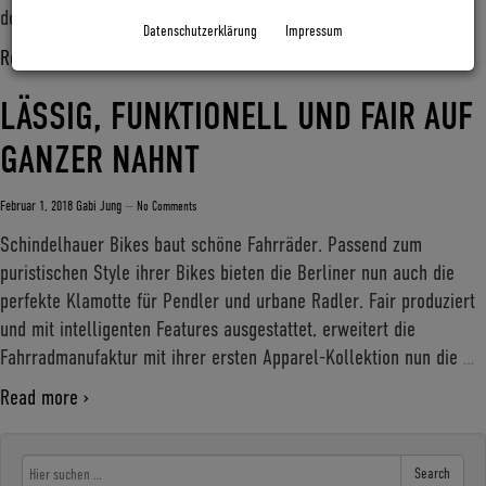
der
…
Datenschutzerklärung
Impressum
Read more ›
LÄSSIG, FUNKTIONELL UND FAIR AUF
GANZER NAHNT
Februar 1, 2018
Gabi Jung
—
No Comments
Schindelhauer Bikes baut schöne Fahrräder. Passend zum
puristischen Style ihrer Bikes bieten die Berliner nun auch die
perfekte Klamotte für Pendler und urbane Radler. Fair produziert
und mit intelligenten Features ausgestattet, erweitert die
Fahrradmanufaktur mit ihrer ersten Apparel-Kollektion nun die
…
Read more ›
Search