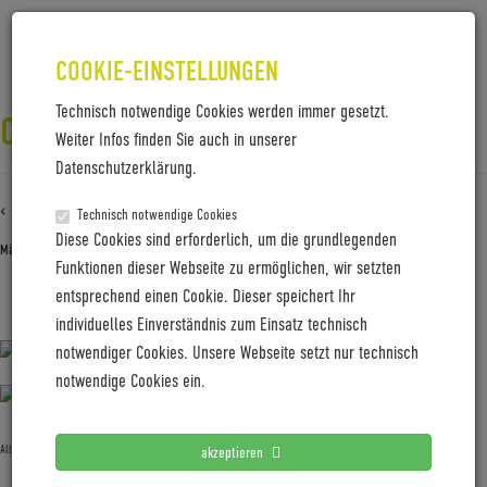
COOKIE-EINSTELLUNGEN
Technisch notwendige Cookies werden immer gesetzt.
COBOC_BRISTOL_DMT_BLAU
Weiter Infos finden Sie auch in unserer
Datenschutzerklärung.
‹ Zurück zu
Coboc_Bristol_DMT_blau
Technisch notwendige Cookies
Diese Cookies sind erforderlich, um die grundlegenden
März 8, 2021
Gabi Jung
—
No Comments
Funktionen dieser Webseite zu ermöglichen, wir setzten
entsprechend einen Cookie. Dieser speichert Ihr
Coboc_Bristol_DMT_blau
individuelles Einverständnis zum Einsatz technisch
notwendiger Cookies. Unsere Webseite setzt nur technisch
notwendige Cookies ein.
Allgemein
akzeptieren