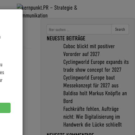
Search
n
NEUESTE BEITRÄGE
Coboc blickt mit positiver
Vororder auf 2027
Cyclingworld Europe expands its
zu
trade show concept for 2027
les
Cyclingworld Europe baut
ur
Messekonzept für 2027 aus
Baldiso holt Markus Knöpfle an
Bord
Fachkräfte fehlen, Aufträge
nicht: Wie Digitalisierung im
Handwerk die Lücke schließt