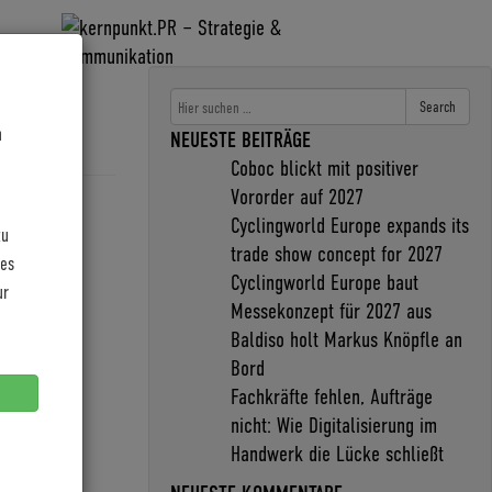
Search
n
NEUESTE BEITRÄGE
Coboc blickt mit positiver
Vororder auf 2027
Cyclingworld Europe expands its
zu
trade show concept for 2027
les
Cyclingworld Europe baut
ur
Messekonzept für 2027 aus
Baldiso holt Markus Knöpfle an
Bord
Fachkräfte fehlen, Aufträge
nicht: Wie Digitalisierung im
Handwerk die Lücke schließt