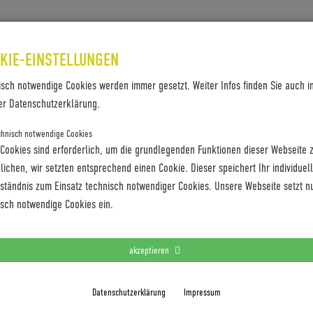
SES & REFERENZEN
KONTAKT
KIE-EINSTELLUNGEN
isch notwendige Cookies werden immer gesetzt. Weiter Infos finden Sie auch i
er Datenschutzerklärung.
chnisch notwendige Cookies
 Cookies sind erforderlich, um die grundlegenden Funktionen dieser Webseite 
ichen, wir setzten entsprechend einen Cookie. Dieser speichert Ihr individuel
rständnis zum Einsatz technisch notwendiger Cookies. Unsere Webseite setzt n
SUBChroMo-SUB_blue_8
isch notwendige Cookies ein.
akzeptieren
Datenschutzerklärung
Impressum