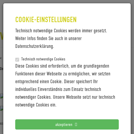
COOKIE-EINSTELLUNGEN
Technisch notwendige Cookies werden immer gesetzt.
VELLO_BIKETITANIUM_TOTAL
Weiter Infos finden Sie auch in unserer
Datenschutzerklärung.
‹ Zurück zu
VELLO_bikeTitanium_Total
Technisch notwendige Cookies
Diese Cookies sind erforderlich, um die grundlegenden
Dezember 5, 2018
Gabi Jung
—
No Comments
Funktionen dieser Webseite zu ermöglichen, wir setzten
entsprechend einen Cookie. Dieser speichert Ihr
VELLO_bikeTitanium_Total
individuelles Einverständnis zum Einsatz technisch
notwendiger Cookies. Unsere Webseite setzt nur technisch
notwendige Cookies ein.
Allgemein
akzeptieren