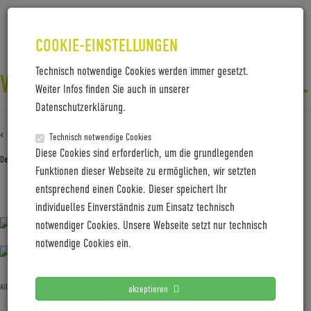
COOKIE-EINSTELLUNGEN
Technisch notwendige Cookies werden immer gesetzt.
VELLO_007181011VELLOTITANIUMHL
Weiter Infos finden Sie auch in unserer
Datenschutzerklärung.
‹ Zurück zu
VELLO_007181011VelloTitaniumHL
Technisch notwendige Cookies
Diese Cookies sind erforderlich, um die grundlegenden
Dezember 5, 2018
Gabi Jung
—
No Comments
Funktionen dieser Webseite zu ermöglichen, wir setzten
entsprechend einen Cookie. Dieser speichert Ihr
VELLO_007181011VelloTitaniumHL
individuelles Einverständnis zum Einsatz technisch
notwendiger Cookies. Unsere Webseite setzt nur technisch
notwendige Cookies ein.
Allgemein
akzeptieren