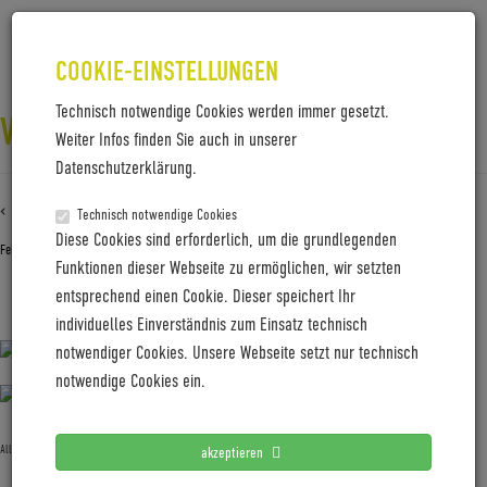
COOKIE-EINSTELLUNGEN
Technisch notwendige Cookies werden immer gesetzt.
VELLO-SUB-TITAN-7-CLOSED_DAD
Weiter Infos finden Sie auch in unserer
Datenschutzerklärung.
‹ Zurück zu
VELLO-SUB-Titan-7-closed_Dad
Technisch notwendige Cookies
Diese Cookies sind erforderlich, um die grundlegenden
Februar 25, 2025
Gabi Jung
—
No Comments
Funktionen dieser Webseite zu ermöglichen, wir setzten
entsprechend einen Cookie. Dieser speichert Ihr
VELLO-SUB-Titan-7-closed_Dad
individuelles Einverständnis zum Einsatz technisch
notwendiger Cookies. Unsere Webseite setzt nur technisch
notwendige Cookies ein.
Allgemein
akzeptieren