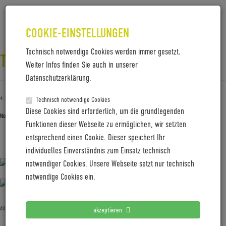
COOKIE-EINSTELLUNGEN
Technisch notwendige Cookies werden immer gesetzt.
TRELOCK_U6_01_RGB
Weiter Infos finden Sie auch in unserer
Datenschutzerklärung.
‹ Zurück zu
Trelock_U6_01_RGB
Technisch notwendige Cookies
Diese Cookies sind erforderlich, um die grundlegenden
November 20, 2019
Gabi Jung
—
No Comments
Funktionen dieser Webseite zu ermöglichen, wir setzten
entsprechend einen Cookie. Dieser speichert Ihr
Trelock_U6_01_RGB
individuelles Einverständnis zum Einsatz technisch
notwendiger Cookies. Unsere Webseite setzt nur technisch
notwendige Cookies ein.
Allgemein
akzeptieren