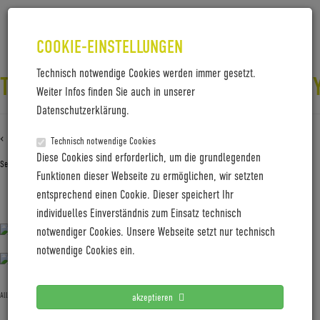
COOKIE-EINSTELLUNGEN
Technisch notwendige Cookies werden immer gesetzt.
TRELOCK_LS_760_IGO_VISION_CIT
Weiter Infos finden Sie auch in unserer
Datenschutzerklärung.
‹ Zurück zu
Trelock_LS_760_igo_vision_City_037
Technisch notwendige Cookies
Diese Cookies sind erforderlich, um die grundlegenden
September 8, 2020
Gabi Jung
—
No Comments
Funktionen dieser Webseite zu ermöglichen, wir setzten
entsprechend einen Cookie. Dieser speichert Ihr
Trelock_LS_760_igo_vision_City_037
individuelles Einverständnis zum Einsatz technisch
notwendiger Cookies. Unsere Webseite setzt nur technisch
notwendige Cookies ein.
Allgemein
akzeptieren