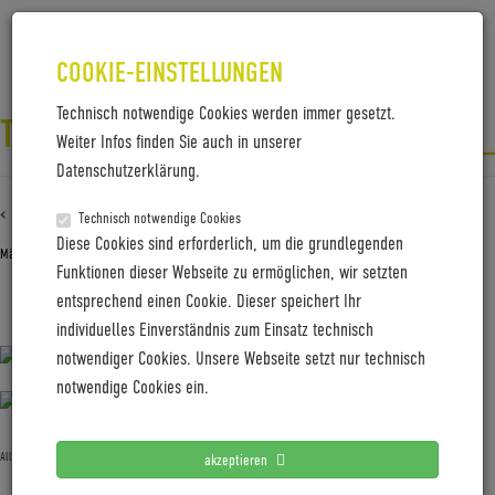
COOKIE-EINSTELLUNGEN
Technisch notwendige Cookies werden immer gesetzt.
TRELOCK_CENTURION_RUECKLICHT_
Weiter Infos finden Sie auch in unserer
Datenschutzerklärung.
‹ Zurück zu
Trelock_Centurion_Ruecklicht_2022
Technisch notwendige Cookies
Diese Cookies sind erforderlich, um die grundlegenden
März 2, 2022
Gabi Jung
—
No Comments
Funktionen dieser Webseite zu ermöglichen, wir setzten
entsprechend einen Cookie. Dieser speichert Ihr
Trelock_Centurion_Ruecklicht_2022
individuelles Einverständnis zum Einsatz technisch
notwendiger Cookies. Unsere Webseite setzt nur technisch
notwendige Cookies ein.
Allgemein
akzeptieren