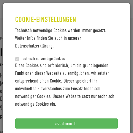
COOKIE-EINSTELLUNGEN
Home
Posts tagged 'Turino'
Technisch notwendige Cookies werden immer gesetzt.
Weiter Infos finden Sie auch in unserer
Blog-Archive
Datenschutzerklärung.
I WANT TO BREAK FREE
Technisch notwendige Cookies
Februar 15, 2019
Diese Cookies sind erforderlich, um die grundlegenden
Gabi Jung
—
No Comments
Funktionen dieser Webseite zu ermöglichen, wir setzten
Helden der Großstadt aufgemerkt: Wer mit einem E-Bike auch
entsprechend einen Cookie. Dieser speichert Ihr
jenseits des Asphalts neue Wege und die schnellste Route
individuelles Einverständnis zum Einsatz technisch
erkunden will, dem sei das neue Coboc TEN Torino empfohlen.
notwendiger Cookies. Unsere Webseite setzt nur technisch
Dank breiter Schwalbe G-One Speed Bereifung fegt der silent-
notwendige Cookies ein.
grüne Gravel-Renner schimmernd über
…
Read more ›
akzeptieren
Coboc
E-Bike
Fahrrad
Gravel
Pedelec
Turino
Getagged mit: