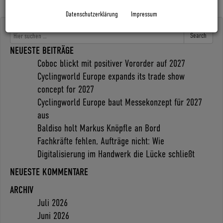
Datenschutzerklärung
Impressum
Search
NEUESTE BEITRÄGE
Coboc blickt mit positiver Vororder auf 2027
Cyclingworld Europe expands its trade show
concept for 2027
Cyclingworld Europe baut Messekonzept für 2027
aus
Baldiso holt Markus Knöpfle an Bord
Fachkräfte fehlen, Aufträge nicht: Wie
Digitalisierung im Handwerk die Lücke schließt
NEUESTE KOMMENTARE
ARCHIV
Juli 2026
Juni 2026