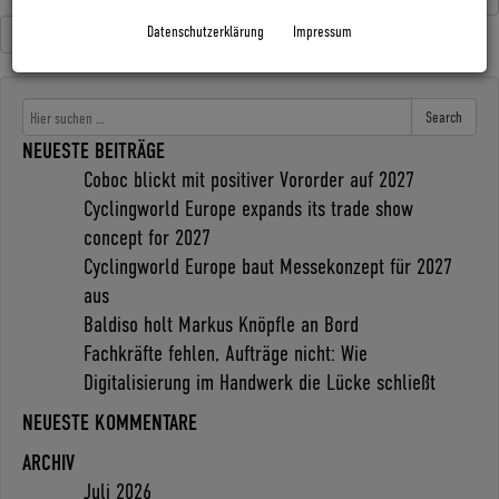
Datenschutzerklärung
Impressum
Reise
Trekking
Search
NEUESTE BEITRÄGE
Coboc blickt mit positiver Vororder auf 2027
Cyclingworld Europe expands its trade show
concept for 2027
Cyclingworld Europe baut Messekonzept für 2027
aus
Baldiso holt Markus Knöpfle an Bord
Fachkräfte fehlen, Aufträge nicht: Wie
Digitalisierung im Handwerk die Lücke schließt
NEUESTE KOMMENTARE
ARCHIV
Juli 2026