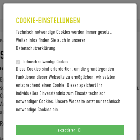
COOKIE-EINSTELLUNGEN
Home
Posts tagged 'Reise'
Technisch notwendige Cookies werden immer gesetzt.
Weiter Infos finden Sie auch in unserer
Blog-Archive
Datenschutzerklärung.
STILSICHER AUF TOUREN
Technisch notwendige Cookies
Februar 27, 2020
Diese Cookies sind erforderlich, um die grundlegenden
Gabi Jung
—
No Comments
Funktionen dieser Webseite zu ermöglichen, wir setzten
Entdeckungslustige kommen mit dem neuen Coboc TEN Merano
entsprechend einen Cookie. Dieser speichert Ihr
sowohl im urbanen Terrain als auch in weiter Flur auf ihre Kosten.
individuelles Einverständnis zum Einsatz technisch
Coboc-typisch versteckt der neue Trekking-Allrounder seinen E-
notwendiger Cookies. Unsere Webseite setzt nur technisch
Antrieb geschickt und brilliert mit einer reise- und
notwendige Cookies ein.
alltagsfreundlichen Ausstattung, die auch optisch einiges
…
Read more ›
akzeptieren
Coboc
E-Bike
Fahrrad
Heidelberg
Merano
Pedelec
Getagged mit: