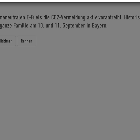
maneutralen E-Fuels die CO2-Vermeidung aktiv vorantreibt. Histori
 ganze Familie am 10. und 11. September in Bayern.
Oldtimer
Rennen