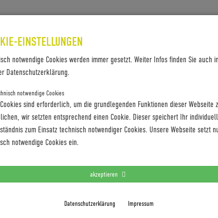
SES & REFERENZEN
KONTAKT
KIE-EINSTELLUNGEN
isch notwendige Cookies werden immer gesetzt. Weiter Infos finden Sie auch i
er Datenschutzerklärung.
HALTIG IN ERINNERUNG
chnisch notwendige Cookies
 Cookies sind erforderlich, um die grundlegenden Funktionen dieser Webseite 
ichen, wir setzten entsprechend einen Cookie. Dieser speichert Ihr individuel
und Teams aus sieben Nationen gingen am vergangenen Wochenende
rständnis zum Einsatz technisch notwendiger Cookies. Unsere Webseite setzt n
sche Örtchen Bernbeuren zum dritten Mal in ein rollendes
…
isch notwendige Cookies ein.
akzeptieren
RG KLASSIK
Datenschutzerklärung
Impressum