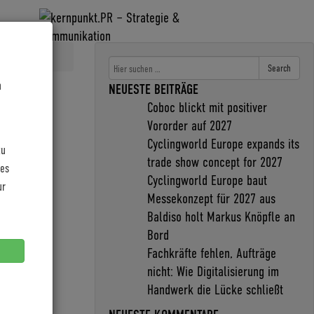
Search
n
NEUESTE BEITRÄGE
Coboc blickt mit positiver
Vororder auf 2027
Cyclingworld Europe expands its
zu
trade show concept for 2027
les
 bei der 3.
Cyclingworld Europe baut
ur
Messekonzept für 2027 aus
Baldiso holt Markus Knöpfle an
Bord
Fachkräfte fehlen, Aufträge
nicht: Wie Digitalisierung im
Handwerk die Lücke schließt