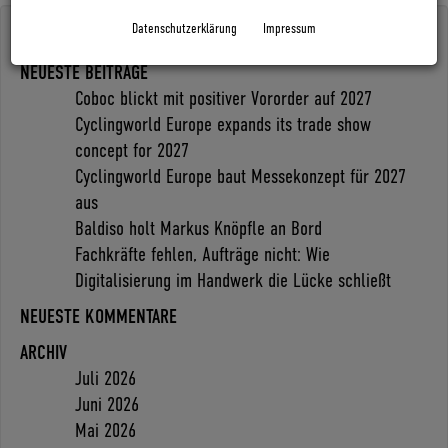
Datenschutzerklärung
Impressum
Search
NEUESTE BEITRÄGE
Coboc blickt mit positiver Vororder auf 2027
Cyclingworld Europe expands its trade show
concept for 2027
Cyclingworld Europe baut Messekonzept für 2027
aus
Baldiso holt Markus Knöpfle an Bord
Fachkräfte fehlen, Aufträge nicht: Wie
Digitalisierung im Handwerk die Lücke schließt
NEUESTE KOMMENTARE
ARCHIV
Juli 2026
Juni 2026
Mai 2026