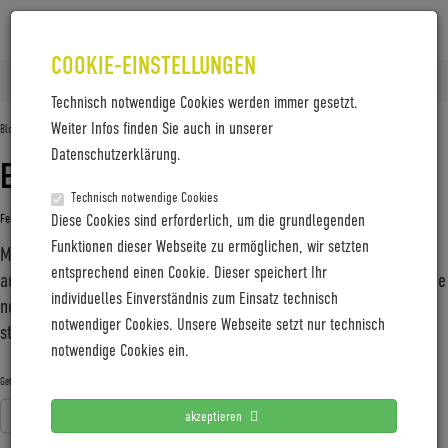
COOKIE-EINSTELLUNGEN
Home
Posts tagged 'Münster; E-Bike'
Technisch notwendige Cookies werden immer gesetzt.
Weiter Infos finden Sie auch in unserer
Blog-Archive
Datenschutzerklärung.
EIN PLUS AN SICHERHEIT
Technisch notwendige Cookies
Februar 2, 2024
Diese Cookies sind erforderlich, um die grundlegenden
Gabi Jung
—
No Comments
Funktionen dieser Webseite zu ermöglichen, wir setzten
Mit bis zu 300 Lux für E-Bikes und S-Pedelecs sowie
entsprechend einen Cookie. Dieser speichert Ihr
ausgeklügelten und sicherheitsrelevanten Eigenschaften bietet die
individuelles Einverständnis zum Einsatz technisch
neue Lighthammer-Premium-Frontleuchte von Trelock ein
notwendiger Cookies. Unsere Webseite setzt nur technisch
stattliches Maß an Weitsicht im Straßenverkehr.
notwendige Cookies ein.
Fahrradlicht
Fahrradsicherheit
Münster; E-Bike
S-Pedelec
Getagged mit:
Trelock
akzeptieren