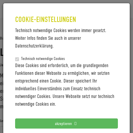
COOKIE-EINSTELLUNGEN
Home
Posts tagged 'Kallio'
Technisch notwendige Cookies werden immer gesetzt.
Weiter Infos finden Sie auch in unserer
Blog-Archive
Datenschutzerklärung.
LADY IN RED
Technisch notwendige Cookies
Januar 26, 2023
Diese Cookies sind erforderlich, um die grundlegenden
Gabi Jung
—
No Comments
Funktionen dieser Webseite zu ermöglichen, wir setzten
Mit dem Kallio CMF in edlem Rot feiert E-Bike-Spezialist Coboc
entsprechend einen Cookie. Dieser speichert Ihr
ein Hoch auf den Tiefeinsteiger. Als Leichtgewicht bei
individuelles Einverständnis zum Einsatz technisch
entsprechend schlanker Silhouette sowie einer Feinsteuerung via
notwendiger Cookies. Unsere Webseite setzt nur technisch
Smartphone chauffiert die minimalistische Grazie seine Fahrerin
notwendige Cookies ein.
mit unsichtbarer elektrischer Power durch den urbanen Alltag.
Coboc
E-Bike
Fahrrad
Kallio
Kallio CMF
Getagged mit:
akzeptieren
Tiefeinsteiger