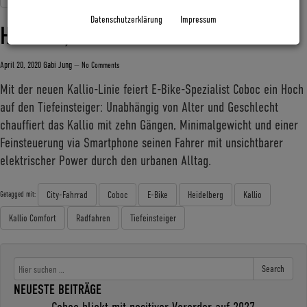
Datenschutzerklärung
Impressum
HOP-ON, HOP-OFF
April 20, 2020
Gabi Jung
—
No Comments
Mit der neuen Kallio-Linie feiert E-Bike-Spezialist Coboc ein Hoch
auf den Tiefeinsteiger: Unabhängig von Alter und Geschlecht
chauffiert das Kallio mit zehn Gängen, Minimalgewicht und einer
Feinsteuerung via Smartphone seinen Fahrer mit unsichtbarer
elektrischer Power durch den urbanen Alltag.
City-Fahrrad
Coboc
E-Bike
Heidelberg
Kallio
Getagged mit:
Kallio Comfort
Radfahren
Tiefeinsteiger
Search
NEUESTE BEITRÄGE