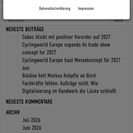
Datenschutzerklärung
Impressum
Search
NEUESTE BEITRÄGE
Coboc blickt mit positiver Vororder auf 2027
Cyclingworld Europe expands its trade show
concept for 2027
Cyclingworld Europe baut Messekonzept für 2027
aus
Baldiso holt Markus Knöpfle an Bord
Fachkräfte fehlen, Aufträge nicht: Wie
Digitalisierung im Handwerk die Lücke schließt
NEUESTE KOMMENTARE
ARCHIV
Juli 2026
Juni 2026