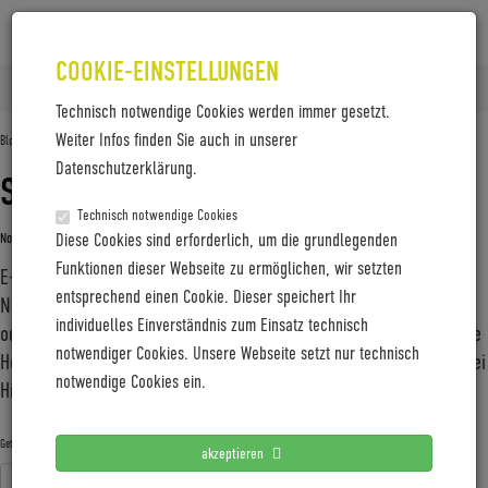
COOKIE-EINSTELLUNGEN
Home
Posts tagged 'Iseo'
Technisch notwendige Cookies werden immer gesetzt.
Weiter Infos finden Sie auch in unserer
Blog-Archive
Datenschutzerklärung.
STADT, LAND, ABENTEUER
Technisch notwendige Cookies
November 19, 2020
Diese Cookies sind erforderlich, um die grundlegenden
Gabi Jung
—
No Comments
Funktionen dieser Webseite zu ermöglichen, wir setzten
E-Bike-Spezialist Coboc schickt ab März 2021 seinen vielseitigen
entsprechend einen Cookie. Dieser speichert Ihr
Newcomer „Iseo“ auf Touren. Ob durch den Großstadtdschungel
individuelles Einverständnis zum Einsatz technisch
oder auf der ambitionierten Querfeldeinrunde, erstmals bieten die
notwendiger Cookies. Unsere Webseite setzt nur technisch
Heidelberger ein waschechtes E-Trekkingbike, das sich in vielerlei
notwendige Cookies ein.
Hinsicht sehen lassen kann.
Coboc
E-Bike
E-Trekkingbike
Fahrrad
Heidelberg
Getagged mit:
akzeptieren
Iseo
Trekking