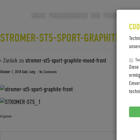
HOME
PRESSEBEREICH
WIR
PORTFOLIO
CA
COO
STROMER-ST5-SPORT-GRAPHITE-MO
Techn
unser
‹ Zurück zu
stromer-st5-sport-graphite-mood-front
Te
Diese
Oktober 1, 2018
Gabi Jung
—
No Comments
ermögl
Einve
techn
Allgemein