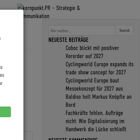
Search
n
NEUESTE BEITRÄGE
Coboc blickt mit positiver
Vororder auf 2027
Cyclingworld Europe expands its
zu
trade show concept for 2027
les
Cyclingworld Europe baut
ur
Messekonzept für 2027 aus
Baldiso holt Markus Knöpfle an
Bord
Fachkräfte fehlen, Aufträge
nicht: Wie Digitalisierung im
Handwerk die Lücke schließt