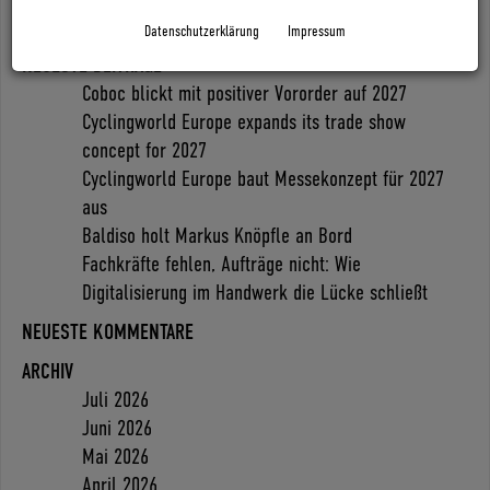
Datenschutzerklärung
Impressum
Search
NEUESTE BEITRÄGE
Coboc blickt mit positiver Vororder auf 2027
Cyclingworld Europe expands its trade show
concept for 2027
Cyclingworld Europe baut Messekonzept für 2027
aus
Baldiso holt Markus Knöpfle an Bord
Fachkräfte fehlen, Aufträge nicht: Wie
Digitalisierung im Handwerk die Lücke schließt
NEUESTE KOMMENTARE
ARCHIV
Juli 2026
Juni 2026
Mai 2026
April 2026