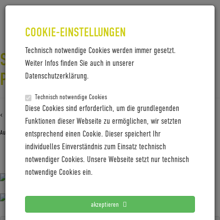
COOKIE-EINSTELLUNGEN
Technisch notwendige Cookies werden immer gesetzt.
SKYE-BELT-PRODUCT-
Weiter Infos finden Sie auch in unserer
PAGE_0009_STEP-OCEAN
Datenschutzerklärung.
Technisch notwendige Cookies
Diese Cookies sind erforderlich, um die grundlegenden
‹ Zurück zu
Skye-Belt-product-page_0009_Step-Ocean
Funktionen dieser Webseite zu ermöglichen, wir setzten
August 20, 2025
Gabi Jung
entsprechend einen Cookie. Dieser speichert Ihr
individuelles Einverständnis zum Einsatz technisch
notwendiger Cookies. Unsere Webseite setzt nur technisch
Skye-Belt-product-page_0009_Step-Ocean
notwendige Cookies ein.
akzeptieren