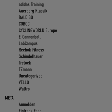
adidas Training
Auerberg Klassik
BALDISO
COBOC
CYCLINGWORLD Europe
E-Cannonball
LabCampus
Reebok Fitness
Schindelhauer
Trelock
TZmann
Uncategorized
VELLO
Wattro
META
Anmelden
Eintrags-Feed