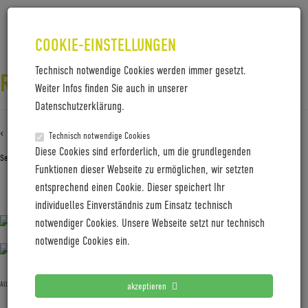
COOKIE-EINSTELLUNGEN
Technisch notwendige Cookies werden immer gesetzt.
ROADBOOK_STRECKE-HERZ_FINAL
Weiter Infos finden Sie auch in unserer
Datenschutzerklärung.
‹ Zurück zu
Roadbook_Strecke-Herz_final
Technisch notwendige Cookies
Diese Cookies sind erforderlich, um die grundlegenden
September 16, 2022
Gabi Jung
—
No Comments
Funktionen dieser Webseite zu ermöglichen, wir setzten
entsprechend einen Cookie. Dieser speichert Ihr
Roadbook_Strecke-Herz_final
individuelles Einverständnis zum Einsatz technisch
notwendiger Cookies. Unsere Webseite setzt nur technisch
notwendige Cookies ein.
Allgemein
akzeptieren