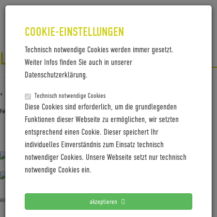
COOKIE-EINSTELLUNGEN
Technisch notwendige Cookies werden immer gesetzt.
LC_TESTLAB_2020_PHOTOGRAPHER
Weiter Infos finden Sie auch in unserer
Datenschutzerklärung.
‹ Zurück zu
LC_Testlab_2020_Photographer_StephanGörlich_3
Technisch notwendige Cookies
Diese Cookies sind erforderlich, um die grundlegenden
Februar 3, 2020
Gabi Jung
—
No Comments
Funktionen dieser Webseite zu ermöglichen, wir setzten
entsprechend einen Cookie. Dieser speichert Ihr
LC_Testlab_2020_Photographer_StephanGörlich_3
individuelles Einverständnis zum Einsatz technisch
notwendiger Cookies. Unsere Webseite setzt nur technisch
notwendige Cookies ein.
Allgemein
akzeptieren