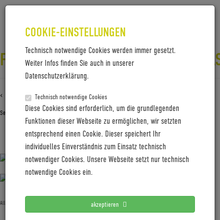
COOKIE-EINSTELLUNGEN
Technisch notwendige Cookies werden immer gesetzt.
FOTO_MAX_LEITNER_AUERBERGKLA
Weiter Infos finden Sie auch in unserer
Datenschutzerklärung.
‹ Zurück zu
Foto_Max_Leitner_AuerbergKlassik_2
Technisch notwendige Cookies
Diese Cookies sind erforderlich, um die grundlegenden
September 5, 2022
Gabi Jung
—
No Comments
Funktionen dieser Webseite zu ermöglichen, wir setzten
entsprechend einen Cookie. Dieser speichert Ihr
Foto_Max_Leitner_AuerbergKlassik_2
individuelles Einverständnis zum Einsatz technisch
notwendiger Cookies. Unsere Webseite setzt nur technisch
notwendige Cookies ein.
Allgemein
akzeptieren