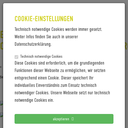
COOKIE-EINSTELLUNGEN
Technisch notwendige Cookies werden immer gesetzt.
E-
Weiter Infos finden Sie auch in unserer
CANNONBALL_22_NEUERAUDI_E_TR
Datenschutzerklärung.
Technisch notwendige Cookies
Diese Cookies sind erforderlich, um die grundlegenden
‹ Zurück zu
E-Cannonball_22_neuerAudi_e_trone
Funktionen dieser Webseite zu ermöglichen, wir setzten
September 26, 2022
Gabi Jung
—
No Comments
entsprechend einen Cookie. Dieser speichert Ihr
individuelles Einverständnis zum Einsatz technisch
notwendiger Cookies. Unsere Webseite setzt nur technisch
E-Cannonball_22_neuerAudi_e_trone
notwendige Cookies ein.
akzeptieren