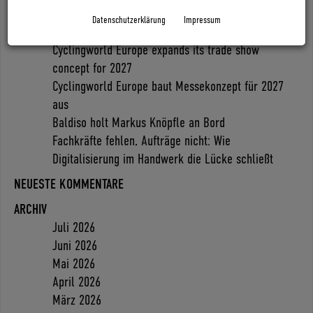
NEUESTE BEITRÄGE
Datenschutzerklärung
Impressum
Coboc blickt mit positiver Vororder auf 2027
Cyclingworld Europe expands its trade show
concept for 2027
Cyclingworld Europe baut Messekonzept für 2027
aus
Baldiso holt Markus Knöpfle an Bord
Fachkräfte fehlen, Aufträge nicht: Wie
Digitalisierung im Handwerk die Lücke schließt
NEUESTE KOMMENTARE
ARCHIV
Juli 2026
Juni 2026
Mai 2026
April 2026
März 2026