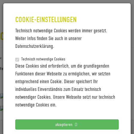
COOKIE-EINSTELLUNGEN
Technisch notwendige Cookies werden immer gesetzt.
CW_TOBIAS-SEIDEL_PAUPAU-MEDIA
Weiter Infos finden Sie auch in unserer
Datenschutzerklärung.
‹ Zurück zu
CW_Tobias-Seidel_PauPau-Media
Technisch notwendige Cookies
Diese Cookies sind erforderlich, um die grundlegenden
Februar 3, 2026
Gabi Jung
Funktionen dieser Webseite zu ermöglichen, wir setzten
entsprechend einen Cookie. Dieser speichert Ihr
CW_Tobias-Seidel_PauPau-Media
individuelles Einverständnis zum Einsatz technisch
notwendiger Cookies. Unsere Webseite setzt nur technisch
notwendige Cookies ein.
akzeptieren
Search