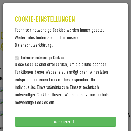
COOKIE-EINSTELLUNGEN
Technisch notwendige Cookies werden immer gesetzt.
CW25-DAY1-NILS_LAENGNER-
Weiter Infos finden Sie auch in unserer
4960_FACHJURY
Datenschutzerklärung.
Technisch notwendige Cookies
Diese Cookies sind erforderlich, um die grundlegenden
‹ Zurück zu
CW25-day1-Nils_Laengner-4960_Fachjury
Funktionen dieser Webseite zu ermöglichen, wir setzten
März 31, 2025
Gabi Jung
—
No Comments
entsprechend einen Cookie. Dieser speichert Ihr
individuelles Einverständnis zum Einsatz technisch
notwendiger Cookies. Unsere Webseite setzt nur technisch
notwendige Cookies ein.
akzeptieren
Allgemein