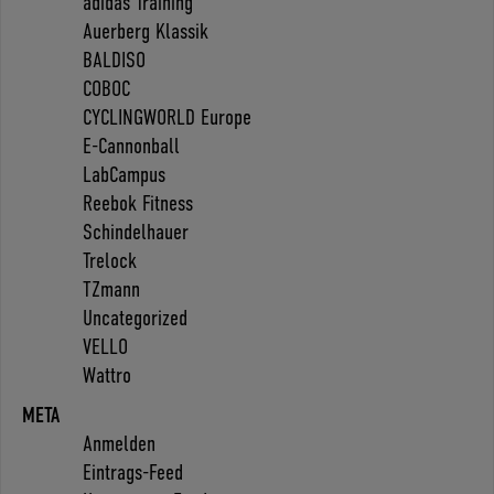
adidas Training
Auerberg Klassik
BALDISO
COBOC
CYCLINGWORLD Europe
E-Cannonball
LabCampus
Reebok Fitness
Schindelhauer
Trelock
TZmann
Uncategorized
VELLO
Wattro
META
Anmelden
Eintrags-Feed