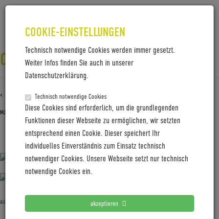
COOKIE-EINSTELLUNGEN
Technisch notwendige Cookies werden immer gesetzt.
CW23-DAY3-NILS_LAENGNER-7481
Weiter Infos finden Sie auch in unserer
Datenschutzerklärung.
‹ Zurück zu
CW23-Day3-Nils_Laengner-7481
Technisch notwendige Cookies
Diese Cookies sind erforderlich, um die grundlegenden
März 19, 2025
Gabi Jung
—
No Comments
Funktionen dieser Webseite zu ermöglichen, wir setzten
entsprechend einen Cookie. Dieser speichert Ihr
CW23-Day3-Nils_Laengner-7481
individuelles Einverständnis zum Einsatz technisch
notwendiger Cookies. Unsere Webseite setzt nur technisch
notwendige Cookies ein.
Allgemein
akzeptieren