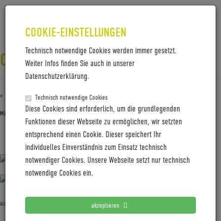
COOKIE-EINSTELLUNGEN
Technisch notwendige Cookies werden immer gesetzt.
CW23-DAY3-NILS_LAENGNER-7481
Weiter Infos finden Sie auch in unserer
Datenschutzerklärung.
‹ Zurück zu
CW23-Day3-Nils_Laengner-7481
Technisch notwendige Cookies
Diese Cookies sind erforderlich, um die grundlegenden
März 4, 2024
Gabi Jung
—
No Comments
Funktionen dieser Webseite zu ermöglichen, wir setzten
entsprechend einen Cookie. Dieser speichert Ihr
CW23-Day3-Nils_Laengner-7481
individuelles Einverständnis zum Einsatz technisch
notwendiger Cookies. Unsere Webseite setzt nur technisch
notwendige Cookies ein.
Allgemein
akzeptieren