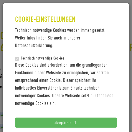
COOKIE-EINSTELLUNGEN
Technisch notwendige Cookies werden immer gesetzt.
CW23-1-3-NILS_LAENGNER-
Weiter Infos finden Sie auch in unserer
6406_STEFANMALY_GF_CYCLINGWO
Datenschutzerklärung.
Technisch notwendige Cookies
Diese Cookies sind erforderlich, um die grundlegenden
‹ Zurück zu
CW23-1-3-Nils_Laengner-
Funktionen dieser Webseite zu ermöglichen, wir setzten
6406_StefanMaly_GF_Cyclingworld
entsprechend einen Cookie. Dieser speichert Ihr
März 19, 2025
Gabi Jung
—
No Comments
individuelles Einverständnis zum Einsatz technisch
notwendiger Cookies. Unsere Webseite setzt nur technisch
CW23-1-3-Nils_Laengner-6406_StefanMaly_GF_Cyclingworld
notwendige Cookies ein.
akzeptieren