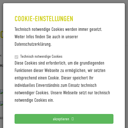
COOKIE-EINSTELLUNGEN
Technisch notwendige Cookies werden immer gesetzt.
CW23-1-3-NILS_LAENGNER-3670
Weiter Infos finden Sie auch in unserer
Datenschutzerklärung.
‹ Zurück zu
CW23-1-3-Nils_Laengner-3670
Technisch notwendige Cookies
Diese Cookies sind erforderlich, um die grundlegenden
März 4, 2024
Gabi Jung
—
No Comments
Funktionen dieser Webseite zu ermöglichen, wir setzten
entsprechend einen Cookie. Dieser speichert Ihr
CW23-1-3-Nils_Laengner-3670
individuelles Einverständnis zum Einsatz technisch
notwendiger Cookies. Unsere Webseite setzt nur technisch
notwendige Cookies ein.
Allgemein
akzeptieren