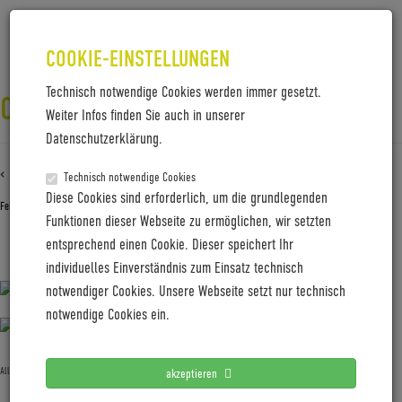
COOKIE-EINSTELLUNGEN
Technisch notwendige Cookies werden immer gesetzt.
COBOC_TURINO_W4A5607
Weiter Infos finden Sie auch in unserer
Datenschutzerklärung.
‹ Zurück zu
Coboc_Turino_W4A5607
Technisch notwendige Cookies
Diese Cookies sind erforderlich, um die grundlegenden
Februar 14, 2019
Gabi Jung
—
No Comments
Funktionen dieser Webseite zu ermöglichen, wir setzten
entsprechend einen Cookie. Dieser speichert Ihr
Coboc_Turino_W4A5607
individuelles Einverständnis zum Einsatz technisch
notwendiger Cookies. Unsere Webseite setzt nur technisch
notwendige Cookies ein.
Allgemein
akzeptieren