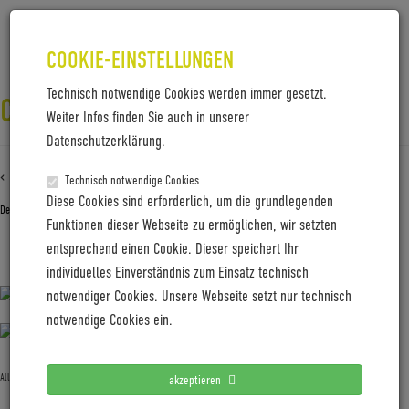
COOKIE-EINSTELLUNGEN
Technisch notwendige Cookies werden immer gesetzt.
COBOC_TAIWAN_PM_2B_WEB
Weiter Infos finden Sie auch in unserer
Datenschutzerklärung.
‹ Zurück zu
Coboc_Taiwan_PM_2b_web
Technisch notwendige Cookies
Diese Cookies sind erforderlich, um die grundlegenden
Dezember 15, 2023
Gabi Jung
—
No Comments
Funktionen dieser Webseite zu ermöglichen, wir setzten
entsprechend einen Cookie. Dieser speichert Ihr
Coboc_Taiwan_PM_2b_web
individuelles Einverständnis zum Einsatz technisch
notwendiger Cookies. Unsere Webseite setzt nur technisch
notwendige Cookies ein.
Allgemein
akzeptieren