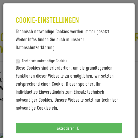
COOKIE-EINSTELLUNGEN
Technisch notwendige Cookies werden immer gesetzt.
COBOC_SEVEN_KALLIO_COMFORT_R
Weiter Infos finden Sie auch in unserer
WENZEL
Datenschutzerklärung.
Technisch notwendige Cookies
Diese Cookies sind erforderlich, um die grundlegenden
‹ Zurück zu
Funktionen dieser Webseite zu ermöglichen, wir setzten
Coboc_SEVEN_Kallio_Comfort_Ride_03_Photographer_Falk-
entsprechend einen Cookie. Dieser speichert Ihr
Wenzel
individuelles Einverständnis zum Einsatz technisch
April 20, 2020
Gabi Jung
—
No Comments
notwendiger Cookies. Unsere Webseite setzt nur technisch
notwendige Cookies ein.
Coboc_SEVEN_Kallio_Comfort_Ride_03_Photographer_Falk-
Wenzel
akzeptieren