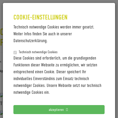
COOKIE-EINSTELLUNGEN
Technisch notwendige Cookies werden immer gesetzt.
COBOC_ONE-ECYCLE_LIFESTYLE-
Weiter Infos finden Sie auch in unserer
F1_2018-05
Datenschutzerklärung.
Technisch notwendige Cookies
Diese Cookies sind erforderlich, um die grundlegenden
‹ Zurück zu
Coboc_ONE-eCycle_Lifestyle-f1_2018-05
Funktionen dieser Webseite zu ermöglichen, wir setzten
April 9, 2019
Gabi Jung
—
No Comments
entsprechend einen Cookie. Dieser speichert Ihr
individuelles Einverständnis zum Einsatz technisch
notwendiger Cookies. Unsere Webseite setzt nur technisch
Coboc_ONE-eCycle_Lifestyle-f1_2018-05
notwendige Cookies ein.
akzeptieren