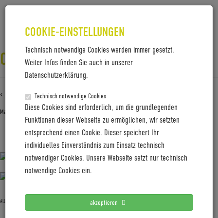
COOKIE-EINSTELLUNGEN
Technisch notwendige Cookies werden immer gesetzt.
COBOC_KANDA527_1913
Weiter Infos finden Sie auch in unserer
Datenschutzerklärung.
‹ Zurück zu
Coboc_Kanda527_1913
Technisch notwendige Cookies
Diese Cookies sind erforderlich, um die grundlegenden
Mai 28, 2019
Gabi Jung
—
No Comments
Funktionen dieser Webseite zu ermöglichen, wir setzten
entsprechend einen Cookie. Dieser speichert Ihr
Coboc_Kanda527_1913
individuelles Einverständnis zum Einsatz technisch
notwendiger Cookies. Unsere Webseite setzt nur technisch
notwendige Cookies ein.
Allgemein
akzeptieren