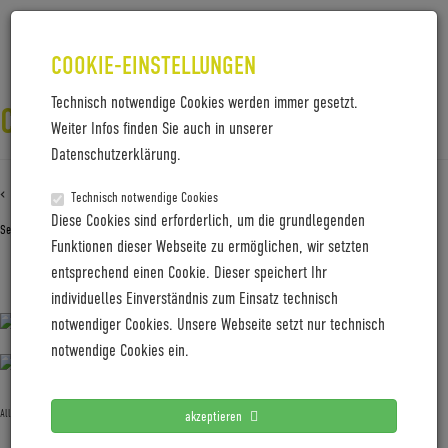
COOKIE-EINSTELLUNGEN
Technisch notwendige Cookies werden immer gesetzt.
COBOC_JONATHAN-SANDRITTER
Weiter Infos finden Sie auch in unserer
Datenschutzerklärung.
‹ Zurück zu
Coboc_Jonathan-Sandritter
Technisch notwendige Cookies
Diese Cookies sind erforderlich, um die grundlegenden
September 9, 2022
Gabi Jung
—
No Comments
Funktionen dieser Webseite zu ermöglichen, wir setzten
entsprechend einen Cookie. Dieser speichert Ihr
Coboc_Jonathan-Sandritter
individuelles Einverständnis zum Einsatz technisch
notwendiger Cookies. Unsere Webseite setzt nur technisch
notwendige Cookies ein.
Allgemein
akzeptieren