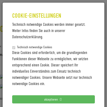
COOKIE-EINSTELLUNGEN
Technisch notwendige Cookies werden immer gesetzt.
COBOC_BROOKLYN-X_08
Weiter Infos finden Sie auch in unserer
Datenschutzerklärung.
‹ Zurück zu
Coboc_Brooklyn-X_08
Technisch notwendige Cookies
Diese Cookies sind erforderlich, um die grundlegenden
Mai 27, 2021
Gabi Jung
—
No Comments
Funktionen dieser Webseite zu ermöglichen, wir setzten
entsprechend einen Cookie. Dieser speichert Ihr
Coboc_Brooklyn-X_08
individuelles Einverständnis zum Einsatz technisch
notwendiger Cookies. Unsere Webseite setzt nur technisch
notwendige Cookies ein.
Allgemein
akzeptieren