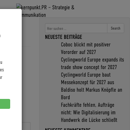
Search
n
NEUESTE BEITRÄGE
Coboc blickt mit positiver
Vororder auf 2027
Cyclingworld Europe expands its
zu
trade show concept for 2027
les
Cyclingworld Europe baut
ur
Messekonzept für 2027 aus
Baldiso holt Markus Knöpfle an
Bord
Fachkräfte fehlen, Aufträge
nicht: Wie Digitalisierung im
Handwerk die Lücke schließt