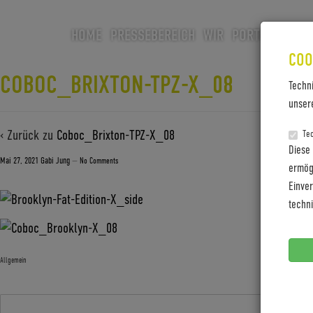
HOME
PRESSEBEREICH
WIR
PORTFOLIO
CA
COO
COBOC_BRIXTON-TPZ-X_08
Techn
unser
‹ Zurück zu
Coboc_Brixton-TPZ-X_08
Te
Diese
Mai 27, 2021
Gabi Jung
—
No Comments
ermögl
Einve
techn
Allgemein