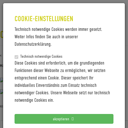
COOKIE-EINSTELLUNGEN
Technisch notwendige Cookies werden immer gesetzt.
COBOC_BRAND STORE_02
Weiter Infos finden Sie auch in unserer
Datenschutzerklärung.
‹ Zurück zu
Coboc_Brand Store_02
Technisch notwendige Cookies
Diese Cookies sind erforderlich, um die grundlegenden
März 10, 2020
Gabi Jung
—
No Comments
Funktionen dieser Webseite zu ermöglichen, wir setzten
entsprechend einen Cookie. Dieser speichert Ihr
individuelles Einverständnis zum Einsatz technisch
notwendiger Cookies. Unsere Webseite setzt nur technisch
notwendige Cookies ein.
Allgemein
akzeptieren