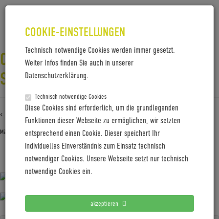
COOKIE-EINSTELLUNGEN
Technisch notwendige Cookies werden immer gesetzt.
COBOC-SKYE-CITY-LIFESTYLE-
Weiter Infos finden Sie auch in unserer
STP_PRINT_04
Datenschutzerklärung.
Technisch notwendige Cookies
Diese Cookies sind erforderlich, um die grundlegenden
‹ Zurück zu
Coboc-Skye-City-Lifestyle-STP_print_04
Funktionen dieser Webseite zu ermöglichen, wir setzten
März 17, 2026
Gabi Jung
entsprechend einen Cookie. Dieser speichert Ihr
individuelles Einverständnis zum Einsatz technisch
notwendiger Cookies. Unsere Webseite setzt nur technisch
Coboc-Skye-City-Lifestyle-STP_print_04
notwendige Cookies ein.
akzeptieren