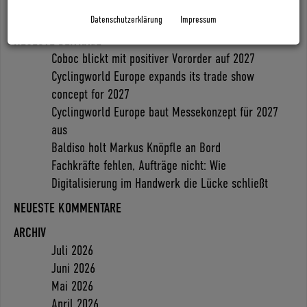
Datenschutzerklärung
Impressum
Search
NEUESTE BEITRÄGE
Coboc blickt mit positiver Vororder auf 2027
Cyclingworld Europe expands its trade show
concept for 2027
Cyclingworld Europe baut Messekonzept für 2027
aus
Baldiso holt Markus Knöpfle an Bord
Fachkräfte fehlen, Aufträge nicht: Wie
Digitalisierung im Handwerk die Lücke schließt
NEUESTE KOMMENTARE
ARCHIV
Juli 2026
Juni 2026
Mai 2026
April 2026