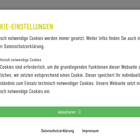
SES & REFERENZEN
KONTAKT
KIE-EINSTELLUNGEN
isch notwendige Cookies werden immer gesetzt. Weiter Infos finden Sie auch i
er Datenschutzerklärung.
chnisch notwendige Cookies
 Cookies sind erforderlich, um die grundlegenden Funktionen dieser Webseite 
ichen, wir setzten entsprechend einen Cookie. Dieser speichert Ihr individuel
rständnis zum Einsatz technisch notwendiger Cookies. Unsere Webseite setzt n
c-Merano-XV_DMT-02
isch notwendige Cookies ein.
akzeptieren
Datenschutzerklärung
Impressum