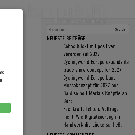
Search
n
NEUESTE BEITRÄGE
Coboc blickt mit positiver
Vororder auf 2027
Cyclingworld Europe expands its
zu
trade show concept for 2027
les
Cyclingworld Europe baut
ur
Messekonzept für 2027 aus
Baldiso holt Markus Knöpfle an
Bord
Fachkräfte fehlen, Aufträge
nicht: Wie Digitalisierung im
Handwerk die Lücke schließt