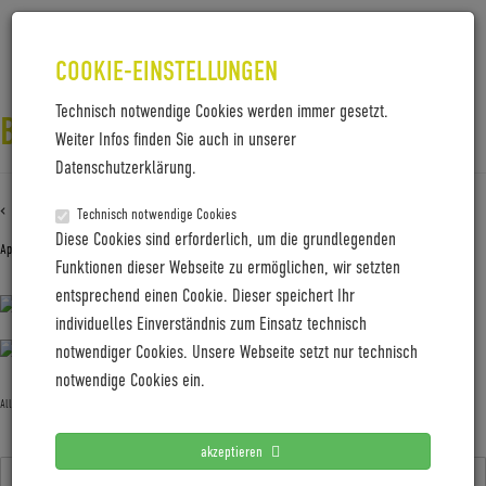
COOKIE-EINSTELLUNGEN
Technisch notwendige Cookies werden immer gesetzt.
BZEN_RAHMENFERTIGUNG_LOWRES
Weiter Infos finden Sie auch in unserer
Datenschutzerklärung.
‹ Zurück zu
BZEN_Rahmenfertigung_lowres
Technisch notwendige Cookies
Diese Cookies sind erforderlich, um die grundlegenden
April 25, 2019
Gabi Jung
—
No Comments
Funktionen dieser Webseite zu ermöglichen, wir setzten
entsprechend einen Cookie. Dieser speichert Ihr
individuelles Einverständnis zum Einsatz technisch
notwendiger Cookies. Unsere Webseite setzt nur technisch
notwendige Cookies ein.
Allgemein
akzeptieren