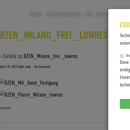
HOME
PRESSEBEREICH
WIR
PORTFOLIO
CA
COO
BZEN_MILANO_FREI _LOWRES
Techn
unser
‹ Zurück zu
BZEN_Milano_frei _lowres
Te
Diese
April 25, 2019
Gabi Jung
—
No Comments
ermögl
Einve
techn
Allgemein