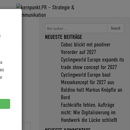
Search
n
NEUESTE BEITRÄGE
Coboc blickt mit positiver
Vororder auf 2027
Cyclingworld Europe expands its
zu
trade show concept for 2027
les
Cyclingworld Europe baut
ur
Messekonzept für 2027 aus
Baldiso holt Markus Knöpfle an
Bord
Fachkräfte fehlen, Aufträge
nicht: Wie Digitalisierung im
Handwerk die Lücke schließt