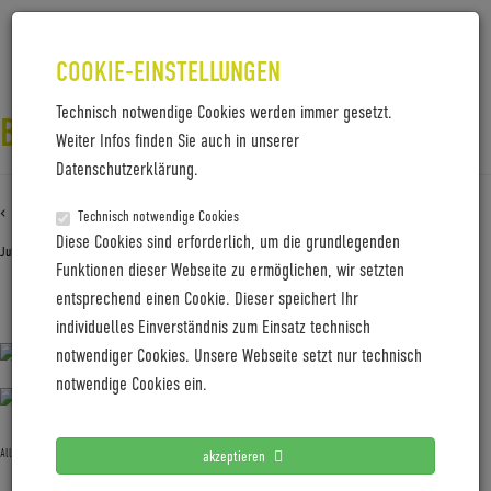
COOKIE-EINSTELLUNGEN
Technisch notwendige Cookies werden immer gesetzt.
BZEN_AMSTERDAM_RED
Weiter Infos finden Sie auch in unserer
Datenschutzerklärung.
‹ Zurück zu
BZen_Amsterdam_red
Technisch notwendige Cookies
Diese Cookies sind erforderlich, um die grundlegenden
Juli 15, 2019
Gabi Jung
—
No Comments
Funktionen dieser Webseite zu ermöglichen, wir setzten
entsprechend einen Cookie. Dieser speichert Ihr
BZen_Amsterdam_red
individuelles Einverständnis zum Einsatz technisch
notwendiger Cookies. Unsere Webseite setzt nur technisch
notwendige Cookies ein.
Allgemein
akzeptieren