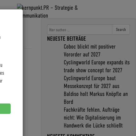
Search
n
NEUESTE BEITRÄGE
Coboc blickt mit positiver
Vororder auf 2027
Cyclingworld Europe expands its
zu
trade show concept for 2027
les
Cyclingworld Europe baut
ur
Messekonzept für 2027 aus
Baldiso holt Markus Knöpfle an
Bord
Fachkräfte fehlen, Aufträge
nicht: Wie Digitalisierung im
Handwerk die Lücke schließt