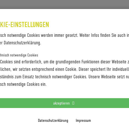
SES & REFERENZEN
KONTAKT
KIE-EINSTELLUNGEN
isch notwendige Cookies werden immer gesetzt. Weiter Infos finden Sie auch i
er Datenschutzerklärung.
chnisch notwendige Cookies
 Cookies sind erforderlich, um die grundlegenden Funktionen dieser Webseite 
ichen, wir setzten entsprechend einen Cookie. Dieser speichert Ihr individuel
rständnis zum Einsatz technisch notwendiger Cookies. Unsere Webseite setzt n
n_Amsterdam_82238
isch notwendige Cookies ein.
akzeptieren
Datenschutzerklärung
Impressum