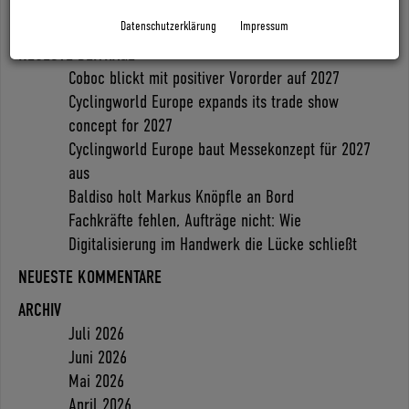
Datenschutzerklärung
Impressum
Search
NEUESTE BEITRÄGE
Coboc blickt mit positiver Vororder auf 2027
Cyclingworld Europe expands its trade show
concept for 2027
Cyclingworld Europe baut Messekonzept für 2027
aus
Baldiso holt Markus Knöpfle an Bord
Fachkräfte fehlen, Aufträge nicht: Wie
Digitalisierung im Handwerk die Lücke schließt
NEUESTE KOMMENTARE
ARCHIV
Juli 2026
Juni 2026
Mai 2026
April 2026