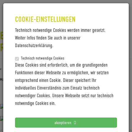
COOKIE-EINSTELLUNGEN
Technisch notwendige Cookies werden immer gesetzt.
BALDISO__ZENITH-
Weiter Infos finden Sie auch in unserer
RAWCARBON__PRESS–07
Datenschutzerklärung.
Technisch notwendige Cookies
Diese Cookies sind erforderlich, um die grundlegenden
‹ Zurück zu
BALDISO__ZENITH-RawCarbon__PRESS–07
Funktionen dieser Webseite zu ermöglichen, wir setzten
Mai 26, 2026
Gabi Jung
entsprechend einen Cookie. Dieser speichert Ihr
individuelles Einverständnis zum Einsatz technisch
notwendiger Cookies. Unsere Webseite setzt nur technisch
BALDISO__ZENITH-RawCarbon__PRESS–07
notwendige Cookies ein.
akzeptieren