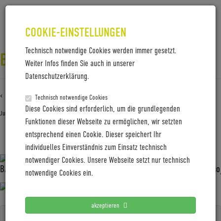
COOKIE-EINSTELLUNGEN
Technisch notwendige Cookies werden immer gesetzt.
BALDISO–ZENITH__FRAMEKIT
Weiter Infos finden Sie auch in unserer
Datenschutzerklärung.
‹ Zurück zu
BALDISO–Zenith__Framekit
Technisch notwendige Cookies
Diese Cookies sind erforderlich, um die grundlegenden
Juni 8, 2026
Gabi Jung
Funktionen dieser Webseite zu ermöglichen, wir setzten
entsprechend einen Cookie. Dieser speichert Ihr
BALDISO–Zenith__Framekit
individuelles Einverständnis zum Einsatz technisch
notwendiger Cookies. Unsere Webseite setzt nur technisch
notwendige Cookies ein.
akzeptieren