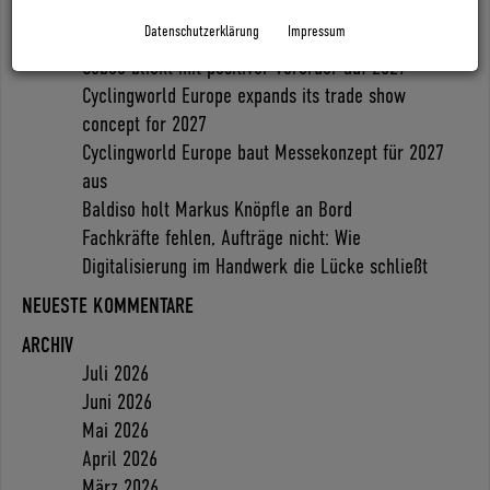
Search
Datenschutzerklärung
Impressum
NEUESTE BEITRÄGE
Coboc blickt mit positiver Vororder auf 2027
Cyclingworld Europe expands its trade show
concept for 2027
Cyclingworld Europe baut Messekonzept für 2027
aus
Baldiso holt Markus Knöpfle an Bord
Fachkräfte fehlen, Aufträge nicht: Wie
Digitalisierung im Handwerk die Lücke schließt
NEUESTE KOMMENTARE
ARCHIV
Juli 2026
Juni 2026
Mai 2026
April 2026
März 2026