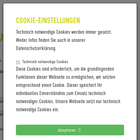
COOKIE-EINSTELLUNGEN
Technisch notwendige Cookies werden immer gesetzt.
AIRPORT_ACADEMY_AUSSEN
Weiter Infos finden Sie auch in unserer
Datenschutzerklärung.
‹ Zurück zu
Airport_Academy_Außen
Technisch notwendige Cookies
Diese Cookies sind erforderlich, um die grundlegenden
Dezember 16, 2019
Gabi Jung
—
No Comments
Funktionen dieser Webseite zu ermöglichen, wir setzten
entsprechend einen Cookie. Dieser speichert Ihr
Airport_Academy_Außen
individuelles Einverständnis zum Einsatz technisch
notwendiger Cookies. Unsere Webseite setzt nur technisch
notwendige Cookies ein.
Allgemein
akzeptieren